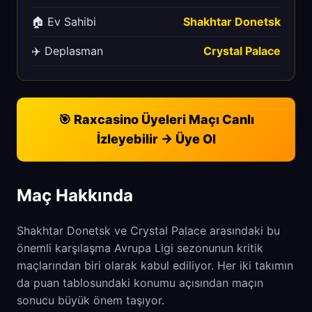
🏠 Ev Sahibi
Shakhtar Donetsk
✈️ Deplasman
Crystal Palace
🎯 Raxcasino Üyeleri Maçı Canlı
İzleyebilir → Üye Ol
Maç Hakkında
Shakhtar Donetsk ve Crystal Palace arasındaki bu
önemli karşılaşma Avrupa Ligi sezonunun kritik
maçlarından biri olarak kabul ediliyor. Her iki takımın
da puan tablosundaki konumu açısından maçın
sonucu büyük önem taşıyor.