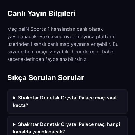
Canlı Yayın Bilgileri
Maç beIN Sports 1 kanalından canlı olarak
yayınlanacak. Raxcasino üyeleri ayrıca platform
üzerinden lisanslı canlı maç yayınına erişebilir. Bu
sayede hem maçı izleyebilir hem de canlı bahis
seçeneklerinden faydalanabilirsiniz.
Sıkça Sorulan Sorular
Shakhtar Donetsk Crystal Palace maçı saat
kaçta?
Shakhtar Donetsk Crystal Palace maçı hangi
kanalda yayınlanacak?