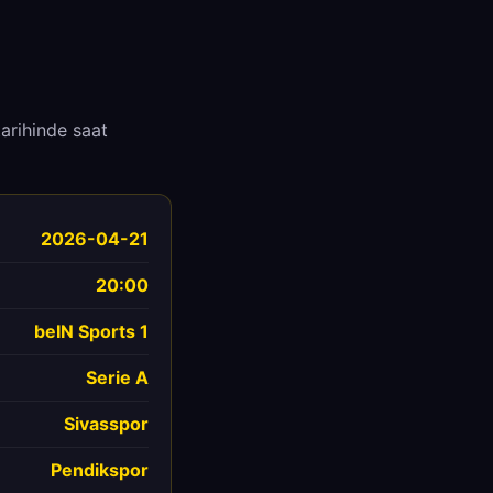
arihinde saat
2026-04-21
20:00
beIN Sports 1
Serie A
Sivasspor
Pendikspor