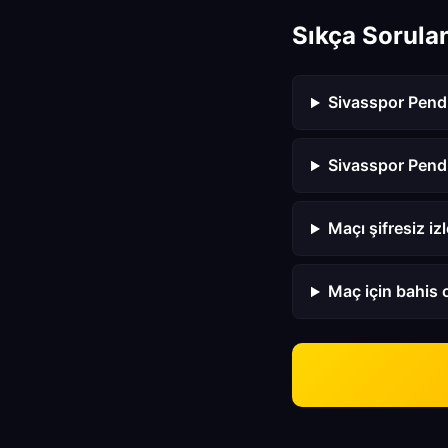
Sıkça Sorula
Sivasspor Pend
Sivasspor Pend
Maçı şifresiz iz
Maç için bahis 