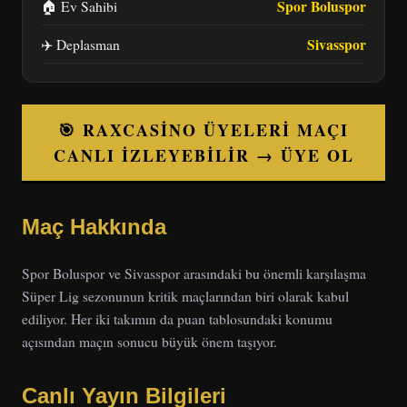
Spor Boluspor
🏠 Ev Sahibi
Sivasspor
✈️ Deplasman
🎯 RAXCASINO ÜYELERI MAÇI
CANLI İZLEYEBILIR → ÜYE OL
Maç Hakkında
Spor Boluspor ve Sivasspor arasındaki bu önemli karşılaşma
Süper Lig sezonunun kritik maçlarından biri olarak kabul
ediliyor. Her iki takımın da puan tablosundaki konumu
açısından maçın sonucu büyük önem taşıyor.
Canlı Yayın Bilgileri