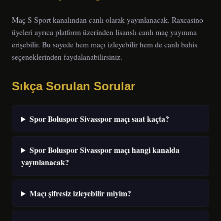
Maç S Sport kanalından canlı olarak yayınlanacak. Raxcasino
üyeleri ayrıca platform üzerinden lisanslı canlı maç yayınına
erişebilir. Bu sayede hem maçı izleyebilir hem de canlı bahis
seçeneklerinden faydalanabilirsiniz.
Sıkça Sorulan Sorular
Spor Boluspor Sivasspor maçı saat kaçta?
Spor Boluspor Sivasspor maçı hangi kanalda
yayınlanacak?
Maçı şifresiz izleyebilir miyim?