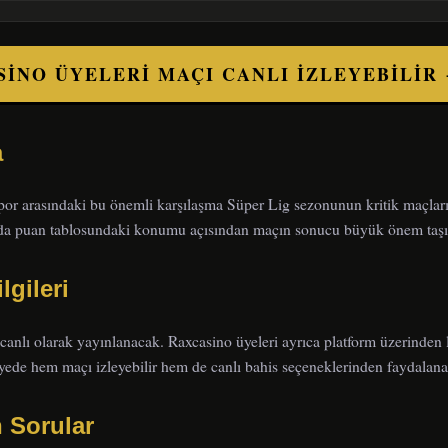
SINO ÜYELERI MAÇI CANLI İZLEYEBILIR
a
or arasındaki bu önemli karşılaşma Süper Lig sezonunun kritik maçları
ın da puan tablosundaki konumu açısından maçın sonucu büyük önem taşı
lgileri
anlı olarak yayınlanacak. Raxcasino üyeleri ayrıca platform üzerinden l
ayede hem maçı izleyebilir hem de canlı bahis seçeneklerinden faydalanab
 Sorular