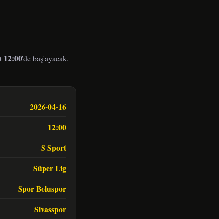
12:00
at
'de başlayacak.
2026-04-16
12:00
S Sport
Süper Lig
Spor Boluspor
Sivasspor