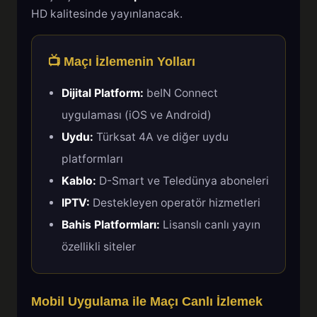
HD kalitesinde yayınlanacak.
📺 Maçı İzlemenin Yolları
Dijital Platform:
beIN Connect
uygulaması (iOS ve Android)
Uydu:
Türksat 4A ve diğer uydu
platformları
Kablo:
D-Smart ve Teledünya aboneleri
IPTV:
Destekleyen operatör hizmetleri
Bahis Platformları:
Lisanslı canlı yayın
özellikli siteler
Mobil Uygulama ile Maçı Canlı İzlemek