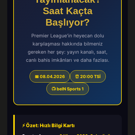
Saat Kaçta
Başlıyor?
Premier League'in heyecan dolu
karşılaşması hakkında bilmeniz
gereken her şey: yayın kanalı, saat,
canlı bahis imkânları ve daha fazlası.
📅 08.04.2026
⏰ 20:00 TSİ
📺 beIN Sports 1
⚡ Özet: Hızlı Bilgi Kartı