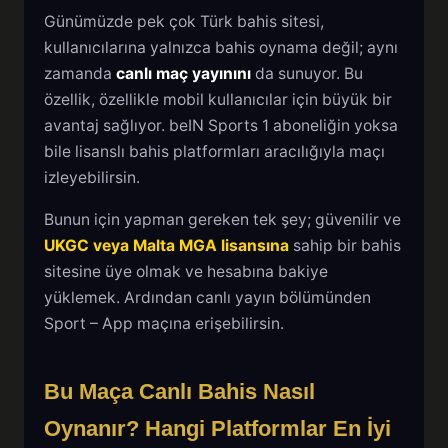
Günümüzde pek çok Türk bahis sitesi,
kullanıcılarına yalnızca bahis oynama değil; aynı
zamanda
canlı maç yayınını
da sunuyor. Bu
özellik, özellikle mobil kullanıcılar için büyük bir
avantaj sağlıyor. beIN Sports 1 aboneliğin yoksa
bile lisanslı bahis platformları aracılığıyla maçı
izleyebilirsin.
Bunun için yapman gereken tek şey; güvenilir ve
UKGC veya Malta MGA lisansına
sahip bir bahis
sitesine üye olmak ve hesabına bakiye
yüklemek. Ardından canlı yayın bölümünden
Sport – App maçına erişebilirsin.
Bu Maça Canlı Bahis Nasıl
Oynanır? Hangi Platformlar En İyi