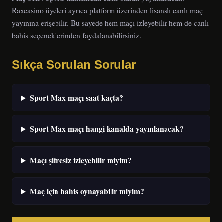
Raxcasino üyeleri ayrıca platform üzerinden lisanslı canlı maç
yayınına erişebilir. Bu sayede hem maçı izleyebilir hem de canlı
bahis seçeneklerinden faydalanabilirsiniz.
Sıkça Sorulan Sorular
Sport Max maçı saat kaçta?
Sport Max maçı hangi kanalda yayınlanacak?
Maçı şifresiz izleyebilir miyim?
Maç için bahis oynayabilir miyim?