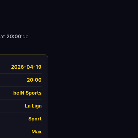
aat
20:00
'de
2026-04-19
20:00
beIN Sports
La Liga
Sport
Max