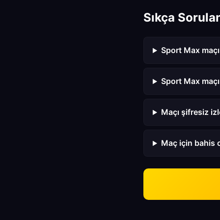
Sıkça Sorula
Sport Max maçı
Sport Max maçı
Maçı şifresiz iz
Maç için bahis 