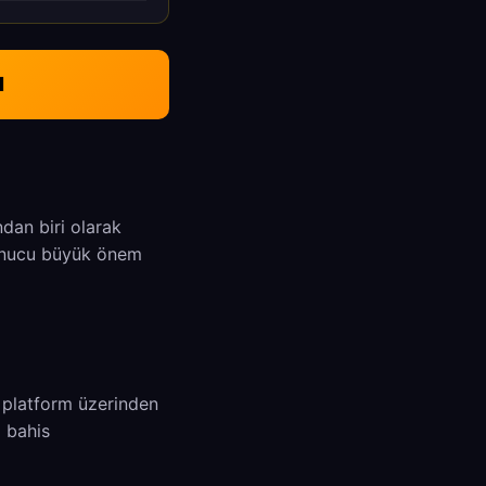
l
dan biri olarak
sonucu büyük önem
 platform üzerinden
ı bahis