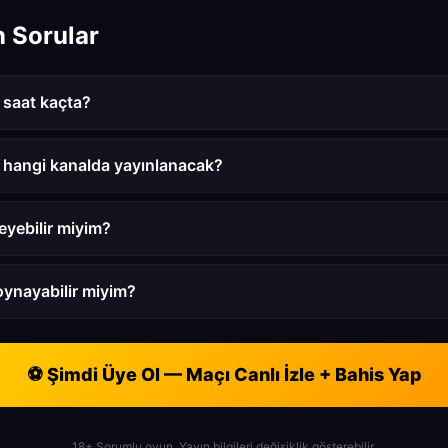
n Sorular
 saat kaçta?
 hangi kanalda yayınlanacak?
leyebilir miyim?
oynayabilir miyim?
⚽ Şimdi Üye Ol — Maçı Canlı İzle + Bahis Yap
18+ Sorumlu oyun. Yayın bilgileri değişiklik gösterebilir.