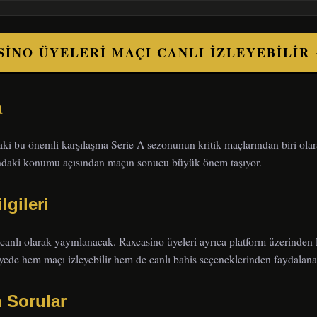
SINO ÜYELERI MAÇI CANLI İZLEYEBILIR
a
aki bu önemli karşılaşma Serie A sezonunun kritik maçlarından biri olara
ndaki konumu açısından maçın sonucu büyük önem taşıyor.
lgileri
anlı olarak yayınlanacak. Raxcasino üyeleri ayrıca platform üzerinden l
ayede hem maçı izleyebilir hem de canlı bahis seçeneklerinden faydalanab
 Sorular