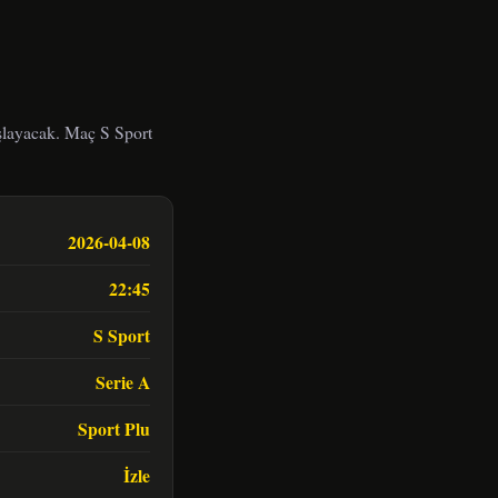
şlayacak. Maç S Sport
2026-04-08
22:45
S Sport
Serie A
Sport Plu
İzle