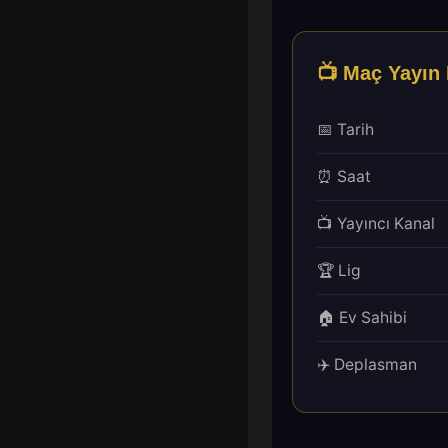
📺 Maç Yayın B
📅 Tarih
⏰ Saat
📺 Yayıncı Kanal
🏆 Lig
🏠 Ev Sahibi
✈️ Deplasman