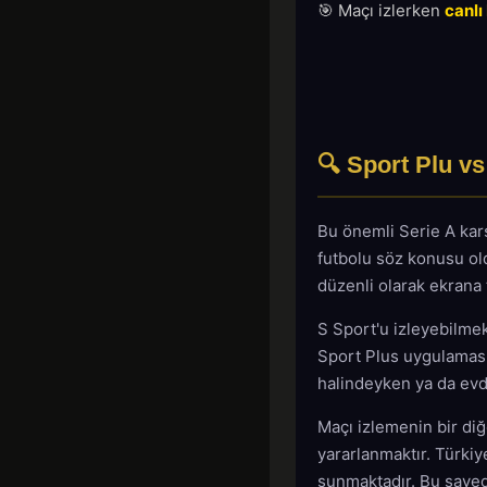
🎯 Maçı izlerken
canlı
🔍 Sport Plu v
Bu önemli Serie A kar
futbolu söz konusu old
düzenli olarak ekrana 
S Sport'u izleyebilmek
Sport Plus uygulaması 
halindeyken ya da evde
Maçı izlemenin bir diğ
yararlanmaktır. Türkiy
sunmaktadır. Bu sayede