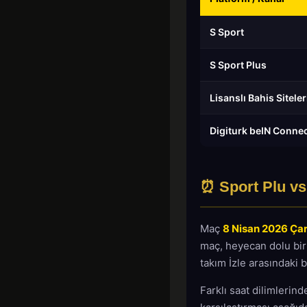
S Sport
S Sport Plus
Lisanslı Bahis Siteler
Digiturk beIN Conne
⏰ Sport Plu vs
Maç
8 Nisan 2026 Çar
maç, heyecan dolu bir 
takım İzle arasındaki 
Farklı saat dilimlerin