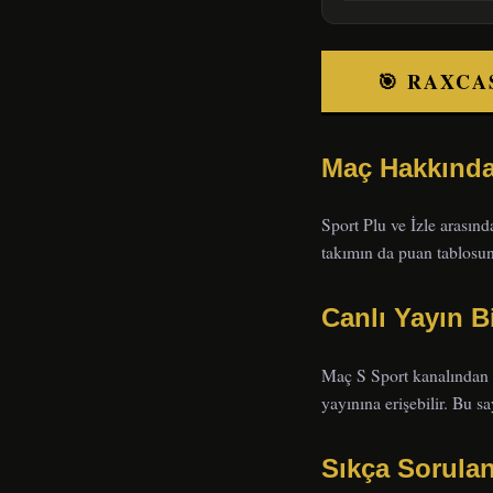
🎯 RAXCA
Maç Hakkınd
Sport Plu ve İzle arasınd
takımın da puan tablosu
Canlı Yayın Bi
Maç S Sport kanalından c
yayınına erişebilir. Bu s
Sıkça Sorulan