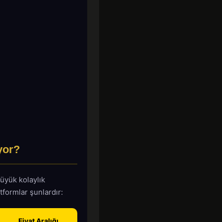
yor?
büyük kolaylık
tformlar şunlardır:
Fiyat Aralığı