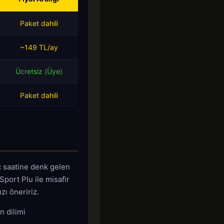
Paket dahili
~149 TL/ay
Ücretsiz (Üye)
Paket dahili
 saatine denk gelen
port Plu ile misafir
zı öneririz.
n dilimi