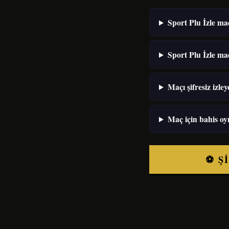
Sport Plu İzle ma
Sport Plu İzle ma
Maçı şifresiz izle
Maç için bahis oy
⚽ Ş