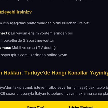
İzleyebilirsiniz?
 için aşağıdaki platformlardan birini kullanabilirsiniz:
nect):
En yaygın erişim yöntemlerinden biri
rli paketlerde S Sport mevcuttur
aması:
Mobil ve smart TV desteği
ssportplus.com üzerinden online yayın
n Hakları: Türkiye'de Hangi Kanallar Yayınlı
iye'den takip etmek isteyen futbolseverler için aşağıdaki tablo 
26 sezonu itibarıyla İtalyan futbolunun yayın haklarına sahip pla
Yayın Türü
Erişim Yöntemi