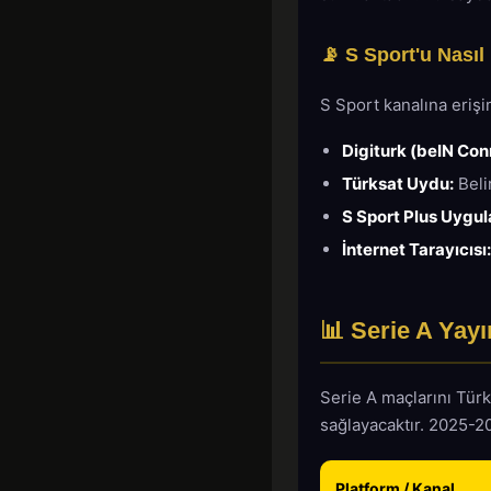
📡 S Sport'u Nasıl 
S Sport kanalına erişim
Digiturk (beIN Con
Türksat Uydu:
Beli
S Sport Plus Uygul
İnternet Tarayıcısı:
📊 Serie A Yayı
Serie A maçlarını Türk
sağlayacaktır. 2025-20
Platform / Kanal