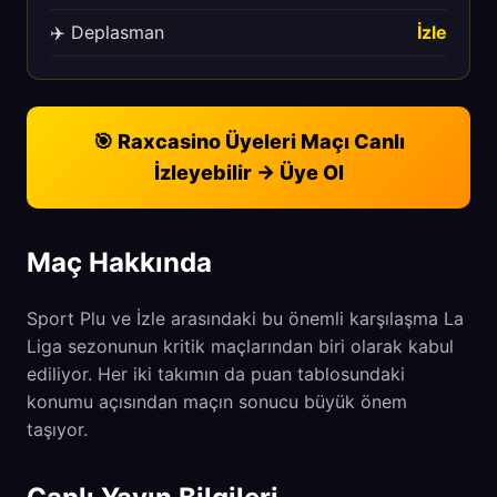
✈️ Deplasman
İzle
🎯 Raxcasino Üyeleri Maçı Canlı
İzleyebilir → Üye Ol
Maç Hakkında
Sport Plu ve İzle arasındaki bu önemli karşılaşma La
Liga sezonunun kritik maçlarından biri olarak kabul
ediliyor. Her iki takımın da puan tablosundaki
konumu açısından maçın sonucu büyük önem
taşıyor.