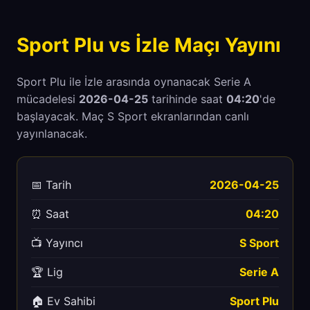
Sport Plu vs İzle Maçı Yayını
Sport Plu ile İzle arasında oynanacak Serie A
mücadelesi
2026-04-25
tarihinde saat
04:20
'de
başlayacak. Maç S Sport ekranlarından canlı
yayınlanacak.
📅 Tarih
2026-04-25
⏰ Saat
04:20
📺 Yayıncı
S Sport
🏆 Lig
Serie A
🏠 Ev Sahibi
Sport Plu