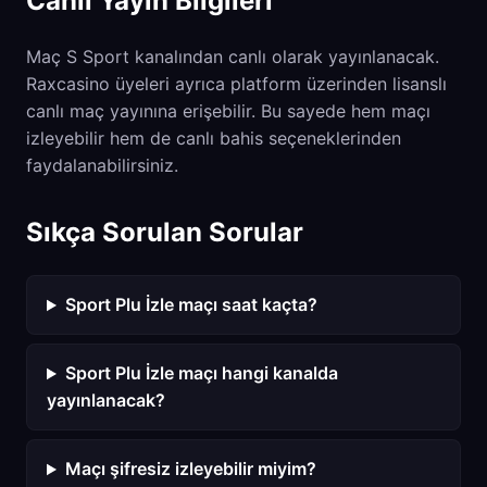
Canlı Yayın Bilgileri
Maç S Sport kanalından canlı olarak yayınlanacak.
Raxcasino üyeleri ayrıca platform üzerinden lisanslı
canlı maç yayınına erişebilir. Bu sayede hem maçı
izleyebilir hem de canlı bahis seçeneklerinden
faydalanabilirsiniz.
Sıkça Sorulan Sorular
Sport Plu İzle maçı saat kaçta?
Sport Plu İzle maçı hangi kanalda
yayınlanacak?
Maçı şifresiz izleyebilir miyim?