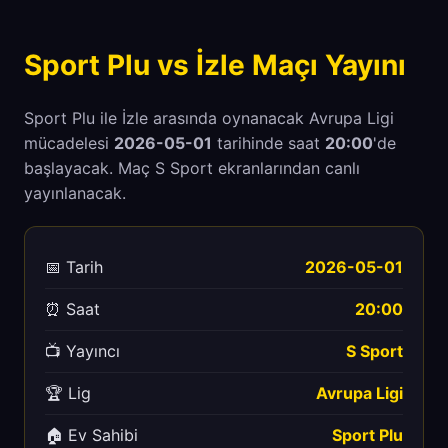
Sport Plu vs İzle Maçı Yayını
Sport Plu ile İzle arasında oynanacak Avrupa Ligi
mücadelesi
2026-05-01
tarihinde saat
20:00
'de
başlayacak. Maç S Sport ekranlarından canlı
yayınlanacak.
📅 Tarih
2026-05-01
⏰ Saat
20:00
📺 Yayıncı
S Sport
🏆 Lig
Avrupa Ligi
🏠 Ev Sahibi
Sport Plu