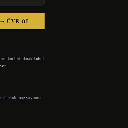
 → ÜYE OL
rından biri olarak kabul
yor.
nslı canlı maç yayınına