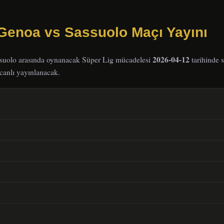
 Genoa vs Sassuolo Maçı Yayını
2026-04-12
ssuolo arasında oynanacak Süper Lig mücadelesi
tarihinde 
anlı yayınlanacak.