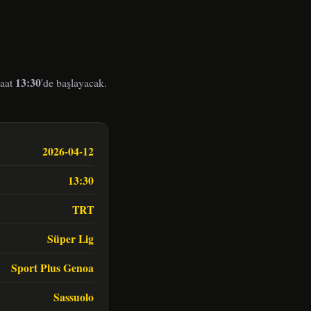
13:30
saat
'de başlayacak.
2026-04-12
13:30
TRT
Süper Lig
Sport Plus Genoa
Sassuolo