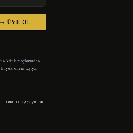
 → ÜYE OL
un kritik maçlarından
u büyük önem taşıyor.
nslı canlı maç yayınına