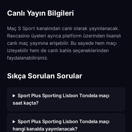
Canlı Yayın Bilgileri
Maç S Sport kanalından canlı olarak yayınlanacak.
Raxcasino üyeleri ayrıca platform üzerinden lisanslı
canlı maç yayınına erişebilir. Bu sayede hem maçı
izleyebilir hem de canlı bahis seçeneklerinden
faydalanabilirsiniz.
Sıkça Sorulan Sorular
Sport Plus Sporting Lisbon Tondela maçı
saat kaçta?
Sport Plus Sporting Lisbon Tondela maçı
hangi kanalda yayınlanacak?