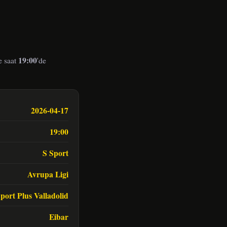
19:00
e saat
'de
2026-04-17
19:00
S Sport
Avrupa Ligi
port Plus Valladolid
Eibar