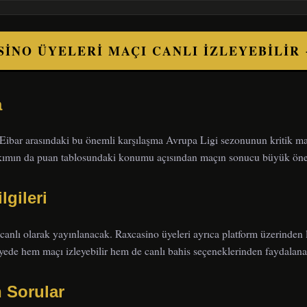
SINO ÜYELERI MAÇI CANLI İZLEYEBILIR
a
 Eibar arasındaki bu önemli karşılaşma Avrupa Ligi sezonunun kritik ma
 takımın da puan tablosundaki konumu açısından maçın sonucu büyük öne
lgileri
anlı olarak yayınlanacak. Raxcasino üyeleri ayrıca platform üzerinden l
ayede hem maçı izleyebilir hem de canlı bahis seçeneklerinden faydalanab
 Sorular