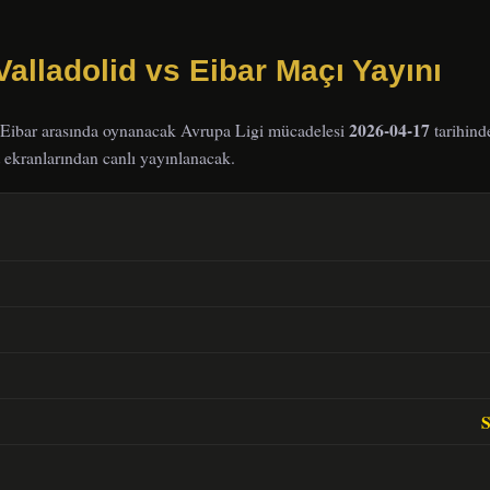
Valladolid vs Eibar Maçı Yayını
2026-04-17
le Eibar arasında oynanacak Avrupa Ligi mücadelesi
tarihind
 ekranlarından canlı yayınlanacak.
S