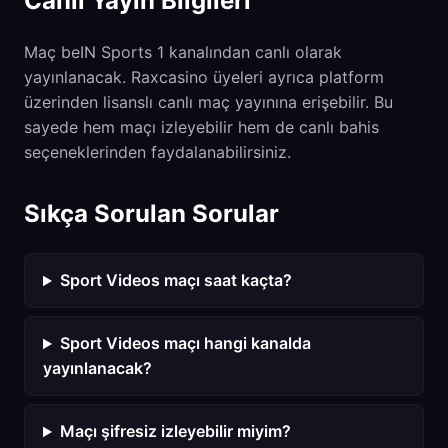
Canlı Yayın Bilgileri
Maç beIN Sports 1 kanalından canlı olarak
yayınlanacak. Raxcasino üyeleri ayrıca platform
üzerinden lisanslı canlı maç yayınına erişebilir. Bu
sayede hem maçı izleyebilir hem de canlı bahis
seçeneklerinden faydalanabilirsiniz.
Sıkça Sorulan Sorular
Sport Videos maçı saat kaçta?
Sport Videos maçı hangi kanalda
yayınlanacak?
Maçı şifresiz izleyebilir miyim?