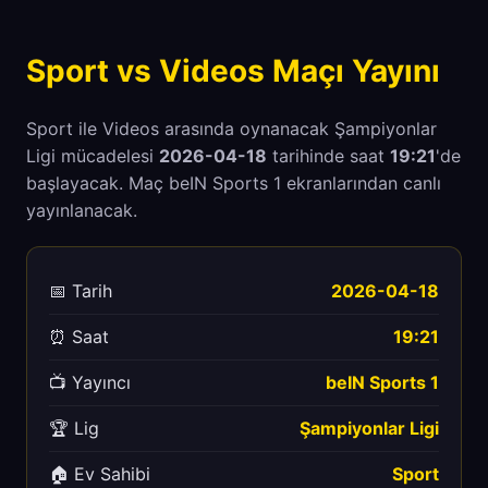
Sport vs Videos Maçı Yayını
Sport ile Videos arasında oynanacak Şampiyonlar
Ligi mücadelesi
2026-04-18
tarihinde saat
19:21
'de
başlayacak. Maç beIN Sports 1 ekranlarından canlı
yayınlanacak.
📅 Tarih
2026-04-18
⏰ Saat
19:21
📺 Yayıncı
beIN Sports 1
🏆 Lig
Şampiyonlar Ligi
🏠 Ev Sahibi
Sport