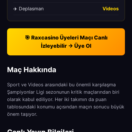
✈️ Deplasman
Videos
🎯 Raxcasino Üyeleri Maçı Canlı
İzleyebilir → Üye Ol
Maç Hakkında
Sport ve Videos arasındaki bu önemli karşılaşma
Şampiyonlar Ligi sezonunun kritik maçlarından biri
olarak kabul ediliyor. Her iki takımın da puan
tablosundaki konumu açısından maçın sonucu büyük
önem taşıyor.