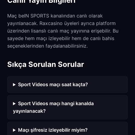
Canlı Yayın Bilgileri
Maç beIN SPORTS kanalından canlı olarak
yayınlanacak. Raxcasino üyeleri ayrıca platform
üzerinden lisanslı canlı maç yayınına erişebilir. Bu
sayede hem maçı izleyebilir hem de canlı bahis
seçeneklerinden faydalanabilirsiniz.
Sıkça Sorulan Sorular
Sport Videos maçı saat kaçta?
Sport Videos maçı hangi kanalda
yayınlanacak?
Maçı şifresiz izleyebilir miyim?