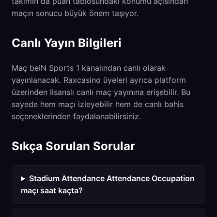
takımın da puan tablosundaki konumu açısından
maçın sonucu büyük önem taşıyor.
Canlı Yayın Bilgileri
Maç beIN Sports 1 kanalından canlı olarak
yayınlanacak. Raxcasino üyeleri ayrıca platform
üzerinden lisanslı canlı maç yayınına erişebilir. Bu
sayede hem maçı izleyebilir hem de canlı bahis
seçeneklerinden faydalanabilirsiniz.
Sıkça Sorulan Sorular
Stadium Attendance Attendance Occupation
maçı saat kaçta?