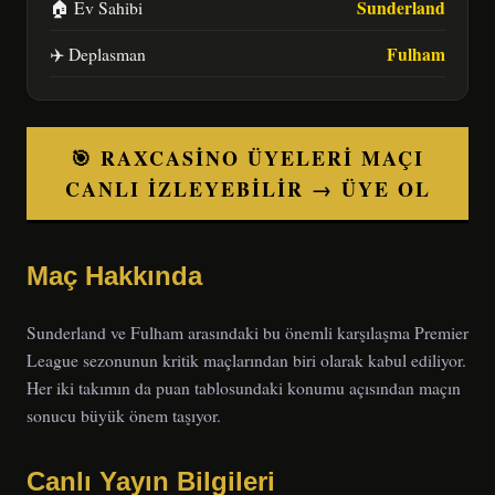
Sunderland
🏠 Ev Sahibi
Fulham
✈️ Deplasman
🎯 RAXCASINO ÜYELERI MAÇI
CANLI İZLEYEBILIR → ÜYE OL
Maç Hakkında
Sunderland ve Fulham arasındaki bu önemli karşılaşma Premier
League sezonunun kritik maçlarından biri olarak kabul ediliyor.
Her iki takımın da puan tablosundaki konumu açısından maçın
sonucu büyük önem taşıyor.
Canlı Yayın Bilgileri