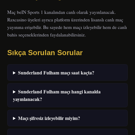
Maç beIN Sports 1 kanalından canlı olarak yayınlanacak.
Raxcasino üyeleri ayrıca platform üzerinden lisanslı canlı maç
yayınına erişebilir. Bu sayede hem maçı izleyebilir hem de canlı
bahis seçeneklerinden faydalanabilirsiniz.
Sıkça Sorulan Sorular
Sunderland Fulham maçı saat kaçta?
Sunderland Fulham maçı hangi kanalda
yayınlanacak?
Maçı şifresiz izleyebilir miyim?