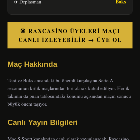
Boks
✈️ Deplasman
🎯 RAXCASINO ÜYELERI MAÇI
CANLI İZLEYEBILIR → ÜYE OL
Maç Hakkında
Teni ve Boks arasındaki bu önemli karşılaşma Serie A
sezonunun kritik maçlarından biri olarak kabul ediliyor. Her iki
takımın da puan tablosundaki konumu açısından maçın sonucu
büyük önem taşıyor.
Canlı Yayın Bilgileri
Maç S Sport kanalından canlı olarak yayınlanacak. Raxcasino