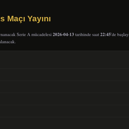
s Maçı Yayını
2026-04-13
22:45
oynanacak Serie A mücadelesi
tarihinde saat
'de başla
nlanacak.