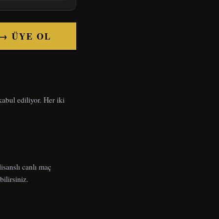
 → ÜYE OL
bul ediliyor. Her iki
isanslı canlı maç
ilirsiniz.