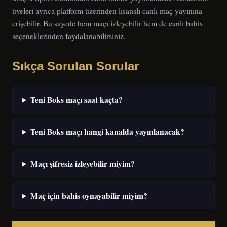
üyeleri ayrıca platform üzerinden lisanslı canlı maç yayınına
erişebilir. Bu sayede hem maçı izleyebilir hem de canlı bahis
seçeneklerinden faydalanabilirsiniz.
Sıkça Sorulan Sorular
Teni Boks maçı saat kaçta?
Teni Boks maçı hangi kanalda yayınlanacak?
Maçı şifresiz izleyebilir miyim?
Maç için bahis oynayabilir miyim?