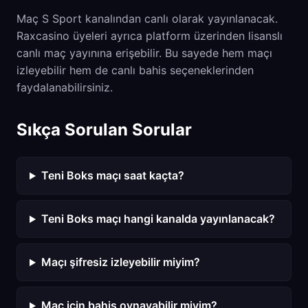
Maç S Sport kanalından canlı olarak yayınlanacak.
Raxcasino üyeleri ayrıca platform üzerinden lisanslı
canlı maç yayınına erişebilir. Bu sayede hem maçı
izleyebilir hem de canlı bahis seçeneklerinden
faydalanabilirsiniz.
Sıkça Sorulan Sorular
Teni Boks maçı saat kaçta?
Teni Boks maçı hangi kanalda yayınlanacak?
Maçı şifresiz izleyebilir miyim?
Maç için bahis oynayabilir miyim?