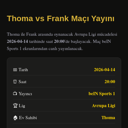
Thoma vs Frank Maçı Yayını
Thoma ile Frank arasında oynanacak Avrupa Ligi mücadelesi
2026-04-14
20:00
tarihinde saat
'de başlayacak. Maç beIN
Sports 1 ekranlarından canlı yayınlanacak.
2026-04-14
📅 Tarih
20:00
⏰ Saat
beIN Sports 1
📺 Yayıncı
Avrupa Ligi
🏆 Lig
Thoma
🏠 Ev Sahibi