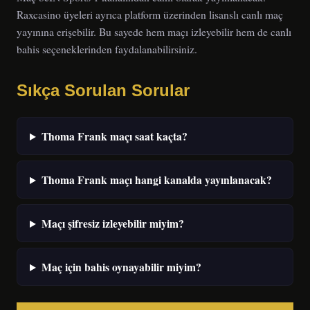
Raxcasino üyeleri ayrıca platform üzerinden lisanslı canlı maç
yayınına erişebilir. Bu sayede hem maçı izleyebilir hem de canlı
bahis seçeneklerinden faydalanabilirsiniz.
Sıkça Sorulan Sorular
Thoma Frank maçı saat kaçta?
Thoma Frank maçı hangi kanalda yayınlanacak?
Maçı şifresiz izleyebilir miyim?
Maç için bahis oynayabilir miyim?