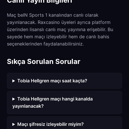
Canlı Yayın Bilgileri
Maç beIN Sports 1 kanalından canlı olarak
yayınlanacak. Raxcasino üyeleri ayrıca platform
üzerinden lisanslı canlı maç yayınına erişebilir. Bu
sayede hem maçı izleyebilir hem de canlı bahis
seçeneklerinden faydalanabilirsiniz.
Sıkça Sorulan Sorular
Tobia Hellgren maçı saat kaçta?
Tobia Hellgren maçı hangi kanalda
yayınlanacak?
Maçı şifresiz izleyebilir miyim?