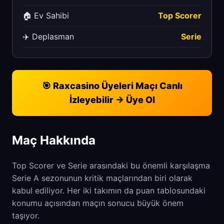
🏠 Ev Sahibi
Top Scorer
✈️ Deplasman
Serie
🎯 Raxcasino Üyeleri Maçı Canlı
İzleyebilir → Üye Ol
Maç Hakkında
Top Scorer ve Serie arasındaki bu önemli karşılaşma
Serie A sezonunun kritik maçlarından biri olarak
kabul ediliyor. Her iki takımın da puan tablosundaki
konumu açısından maçın sonucu büyük önem
taşıyor.