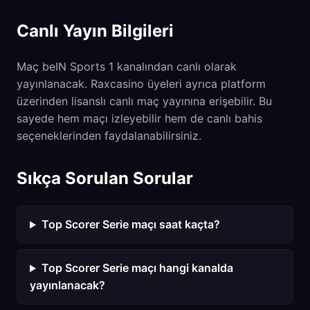
Canlı Yayın Bilgileri
Maç beIN Sports 1 kanalından canlı olarak
yayınlanacak. Raxcasino üyeleri ayrıca platform
üzerinden lisanslı canlı maç yayınına erişebilir. Bu
sayede hem maçı izleyebilir hem de canlı bahis
seçeneklerinden faydalanabilirsiniz.
Sıkça Sorulan Sorular
Top Scorer Serie maçı saat kaçta?
Top Scorer Serie maçı hangi kanalda
yayınlanacak?