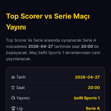
Top Scorer vs Serie Maçı
Yayını
Top Scorer ile Serie arasında oynanacak Serie A
mücadelesi
2026-04-27
tarihinde saat
20:00
'de
başlayacak. Maç beIN Sports 1 ekranlarından canlı
yayınlanacak.
📅 Tarih
2026-04-27
⏰ Saat
20:00
📺 Yayıncı
beIN Sports 1
🏆 Lig
Serie A