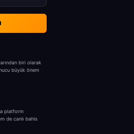
l
arından biri olarak
sonucu büyük önem
ca platform
em de canlı bahis