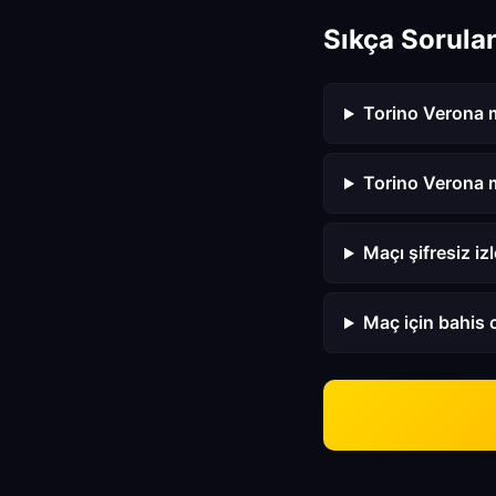
Sıkça Sorula
Torino Verona 
Torino Verona 
Maçı şifresiz iz
Maç için bahis 