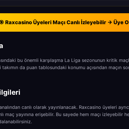
🎯 Raxcasino Üyeleri Maçı Canlı İzleyebilir → Üye O
a
sındaki bu önemli karşılaşma La Liga sezonunun kritik maçl
 iki takımın da puan tablosundaki konumu açısından maçın 
lgileri
nalından canlı olarak yayınlanacak. Raxcasino üyeleri ayrı
nlı maç yayınına erişebilir. Bu sayede hem maçı izleyebilir h
lanabilirsiniz.