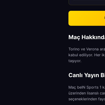
Maç Hakkınd
Torino ve Verona ara
kabul ediliyor. Her
taşıyor.
Canlı Yayın Bi
Maç beIN Sports 1 ka
üzerinden lisanslı ca
seçeneklerinden fayda