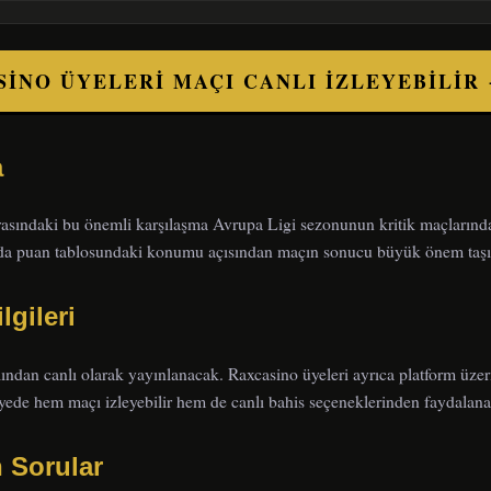
SINO ÜYELERI MAÇI CANLI İZLEYEBILIR
a
asındaki bu önemli karşılaşma Avrupa Ligi sezonunun kritik maçlarında
ın da puan tablosundaki konumu açısından maçın sonucu büyük önem taşı
lgileri
ndan canlı olarak yayınlanacak. Raxcasino üyeleri ayrıca platform üzeri
ayede hem maçı izleyebilir hem de canlı bahis seçeneklerinden faydalanab
 Sorular