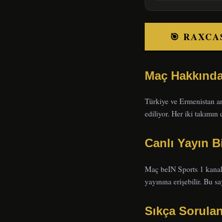
🎯 RAXCA
Maç Hakkınd
Türkiye ve Ermenistan ar
ediliyor. Her iki takım
Canlı Yayın Bi
Maç beIN Sports 1 kanalı
yayınına erişebilir. Bu s
Sıkça Sorulan