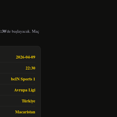
2:30
'de başlayacak. Maç
2026-04-09
22:30
beIN Sports 1
Avrupa Ligi
Türkiye
Macaristan