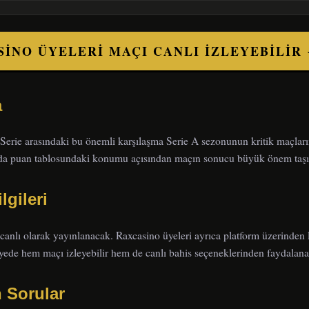
SINO ÜYELERI MAÇI CANLI İZLEYEBILIR
a
Serie arasındaki bu önemli karşılaşma Serie A sezonunun kritik maçları
ın da puan tablosundaki konumu açısından maçın sonucu büyük önem taşı
lgileri
anlı olarak yayınlanacak. Raxcasino üyeleri ayrıca platform üzerinden l
ayede hem maçı izleyebilir hem de canlı bahis seçeneklerinden faydalanab
 Sorular