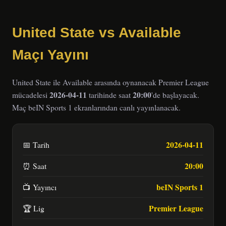
United State vs Available
Maçı Yayını
United State ile Available arasında oynanacak Premier League
2026-04-11
20:00
mücadelesi
tarihinde saat
'de başlayacak.
Maç beIN Sports 1 ekranlarından canlı yayınlanacak.
2026-04-11
📅 Tarih
20:00
⏰ Saat
beIN Sports 1
📺 Yayıncı
Premier League
🏆 Lig