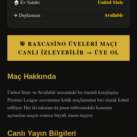
United State
🏠 Ev Sahibi
Available
✈️ Deplasman
🎯 RAXCASINO ÜYELERI MAÇI
CANLI İZLEYEBILIR → ÜYE OL
Maç Hakkında
United State ve Available arasındaki bu önemli karşılaşma
Premier League sezonunun kritik maçlarından biri olarak kabul
ediliyor. Her iki takımın da puan tablosundaki konumu
açısından maçın sonucu büyük önem taşıyor.
Canlı Yayın Bilgileri