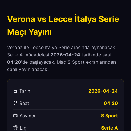
Verona vs Lecce İtalya Serie
Maçı Yayını
Verona ile Lecce İtalya Serie arasında oynanacak
Serie A mücadelesi
2026-04-24
tarihinde saat
04:20
'de başlayacak. Maç S Sport ekranlarından
canlı yayınlanacak.
📅 Tarih
2026-04-24
⏰ Saat
04:20
📺 Yayıncı
S Sport
🏆 Lig
Serie A