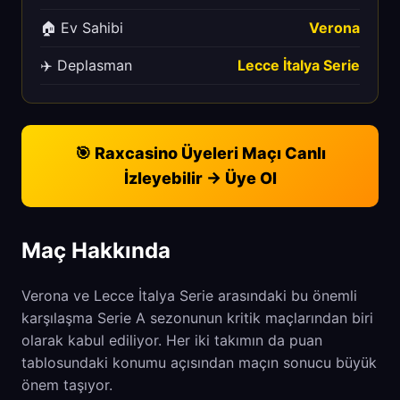
🏠 Ev Sahibi
Verona
✈️ Deplasman
Lecce İtalya Serie
🎯 Raxcasino Üyeleri Maçı Canlı
İzleyebilir → Üye Ol
Maç Hakkında
Verona ve Lecce İtalya Serie arasındaki bu önemli
karşılaşma Serie A sezonunun kritik maçlarından biri
olarak kabul ediliyor. Her iki takımın da puan
tablosundaki konumu açısından maçın sonucu büyük
önem taşıyor.