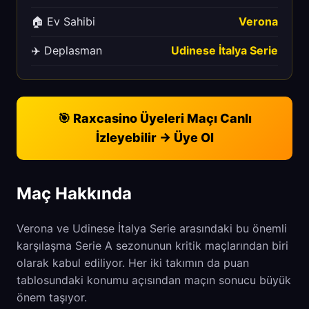
🏠 Ev Sahibi
Verona
✈️ Deplasman
Udinese İtalya Serie
🎯 Raxcasino Üyeleri Maçı Canlı
İzleyebilir → Üye Ol
Maç Hakkında
Verona ve Udinese İtalya Serie arasındaki bu önemli
karşılaşma Serie A sezonunun kritik maçlarından biri
olarak kabul ediliyor. Her iki takımın da puan
tablosundaki konumu açısından maçın sonucu büyük
önem taşıyor.