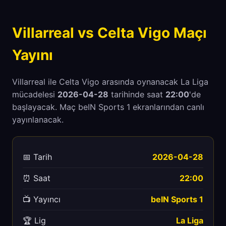
Villarreal vs Celta Vigo Maçı
Yayını
Villarreal ile Celta Vigo arasında oynanacak La Liga
mücadelesi
2026-04-28
tarihinde saat
22:00
'de
başlayacak. Maç beIN Sports 1 ekranlarından canlı
yayınlanacak.
📅 Tarih
2026-04-28
⏰ Saat
22:00
📺 Yayıncı
beIN Sports 1
🏆 Lig
La Liga