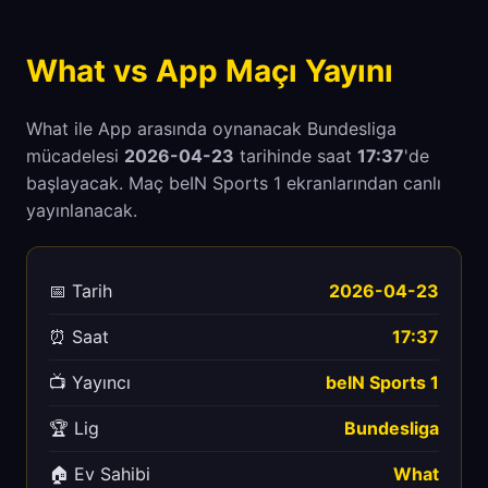
What vs App Maçı Yayını
What ile App arasında oynanacak Bundesliga
mücadelesi
2026-04-23
tarihinde saat
17:37
'de
başlayacak. Maç beIN Sports 1 ekranlarından canlı
yayınlanacak.
📅 Tarih
2026-04-23
⏰ Saat
17:37
📺 Yayıncı
beIN Sports 1
🏆 Lig
Bundesliga
🏠 Ev Sahibi
What