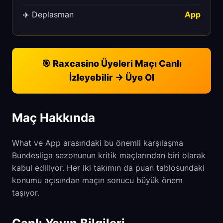
✈️ Deplasman
App
🎯 Raxcasino Üyeleri Maçı Canlı
İzleyebilir → Üye Ol
Maç Hakkında
What ve App arasındaki bu önemli karşılaşma
Bundesliga sezonunun kritik maçlarından biri olarak
kabul ediliyor. Her iki takımın da puan tablosundaki
konumu açısından maçın sonucu büyük önem
taşıyor.