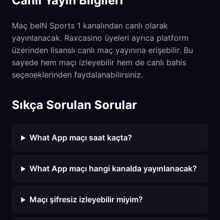
Canlı Yayın Bilgileri
Maç beIN Sports 1 kanalından canlı olarak
yayınlanacak. Raxcasino üyeleri ayrıca platform
üzerinden lisanslı canlı maç yayınına erişebilir. Bu
sayede hem maçı izleyebilir hem de canlı bahis
seçeneklerinden faydalanabilirsiniz.
Sıkça Sorulan Sorular
What App maçı saat kaçta?
What App maçı hangi kanalda yayınlanacak?
Maçı şifresiz izleyebilir miyim?