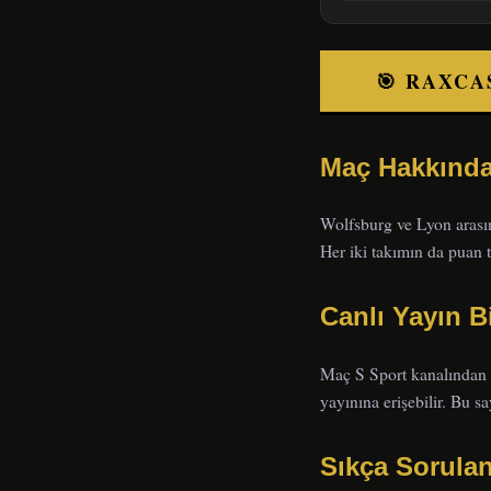
🎯 RAXCA
Maç Hakkınd
Wolfsburg ve Lyon arasın
Her iki takımın da puan
Canlı Yayın Bi
Maç S Sport kanalından c
yayınına erişebilir. Bu s
Sıkça Sorulan