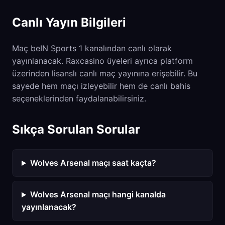
Canlı Yayın Bilgileri
Maç beIN Sports 1 kanalından canlı olarak
yayınlanacak. Raxcasino üyeleri ayrıca platform
üzerinden lisanslı canlı maç yayınına erişebilir. Bu
sayede hem maçı izleyebilir hem de canlı bahis
seçeneklerinden faydalanabilirsiniz.
Sıkça Sorulan Sorular
Wolves Arsenal maçı saat kaçta?
Wolves Arsenal maçı hangi kanalda
yayınlanacak?