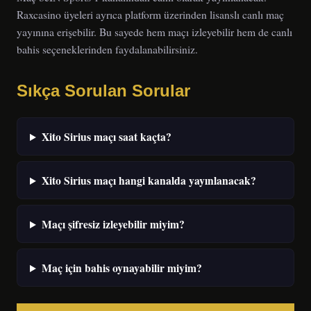
Raxcasino üyeleri ayrıca platform üzerinden lisanslı canlı maç
yayınına erişebilir. Bu sayede hem maçı izleyebilir hem de canlı
bahis seçeneklerinden faydalanabilirsiniz.
Sıkça Sorulan Sorular
Xito Sirius maçı saat kaçta?
Xito Sirius maçı hangi kanalda yayınlanacak?
Maçı şifresiz izleyebilir miyim?
Maç için bahis oynayabilir miyim?