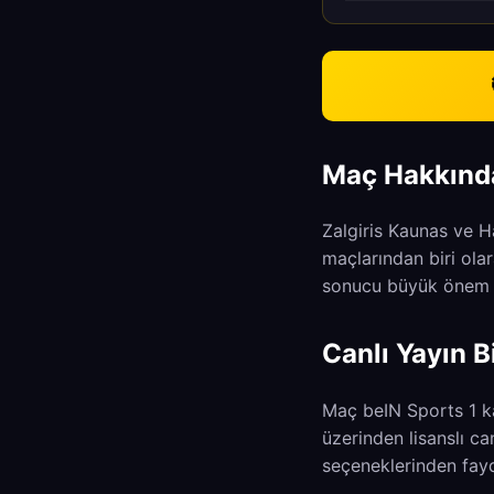
Maç Hakkınd
Zalgiris Kaunas ve H
maçlarından biri ola
sonucu büyük önem t
Canlı Yayın Bi
Maç beIN Sports 1 ka
üzerinden lisanslı ca
seçeneklerinden fayda