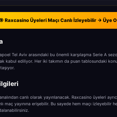
🎯 Raxcasino Üyeleri Maçı Canlı İzleyebilir → Üye O
a
apoel Tel Aviv arasındaki bu önemli karşılaşma Serie A sezo
rak kabul ediliyor. Her iki takımın da puan tablosundaki ko
aşıyor.
lgileri
nalından canlı olarak yayınlanacak. Raxcasino üyeleri ayrı
nlı maç yayınına erişebilir. Bu sayede hem maçı izleyebilir h
lanabilirsiniz.