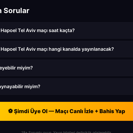
n Sorular
 Hapoel Tel Aviv maçı saat kaçta?
 Hapoel Tel Aviv maçı hangi kanalda yayınlanacak?
leyebilir miyim?
oynayabilir miyim?
⚽ Şimdi Üye Ol — Maçı Canlı İzle + Bahis Yap
18+ Sorumlu oyun. Yayın bilgileri değişiklik gösterebilir.