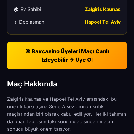
🏠 Ev Sahibi
Zalgiris Kaunas
✈️ Deplasman
Hapoel Tel Aviv
🎯 Raxcasino Üyeleri Maçı Canlı
İzleyebilir → Üye Ol
Maç Hakkında
Zalgiris Kaunas ve Hapoel Tel Aviv arasındaki bu
önemli karşılaşma Serie A sezonunun kritik
maçlarından biri olarak kabul ediliyor. Her iki takımın
da puan tablosundaki konumu açısından maçın
sonucu büyük önem taşıyor.