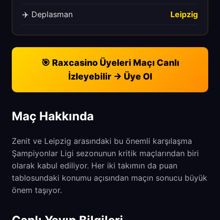
✈️ Deplasman
Leipzig
🎯 Raxcasino Üyeleri Maçı Canlı
İzleyebilir → Üye Ol
Maç Hakkında
Zenit ve Leipzig arasındaki bu önemli karşılaşma
Şampiyonlar Ligi sezonunun kritik maçlarından biri
olarak kabul ediliyor. Her iki takımın da puan
tablosundaki konumu açısından maçın sonucu büyük
önem taşıyor.