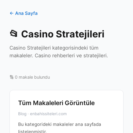
← Ana Sayfa
📂 Casino Stratejileri
Casino Stratejileri kategorisindeki tüm
makaleler. Casino rehberleri ve stratejileri.
🔢 0 makale bulundu
Tüm Makaleleri Görüntüle
Blog · enbahissiteleri.com
Bu kategorideki makaleler ana sayfada
listelenmiştir.