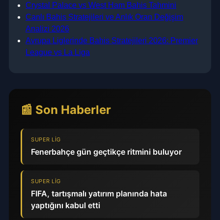
Crystal Palace vs West Ham Bahis Tahmini
Canlı Bahis Stratejileri ve Anlık Oran Değişim
Analizi 2026
Avrupa Liglerinde Bahis Stratejileri 2026: Premier
League vs La Liga
📰 Son Haberler
SUPER LIG
Fenerbahçe gün geçtikçe ritmini buluyor
SUPER LIG
FIFA, tartışmalı yatırım planında hata
yaptığını kabul etti