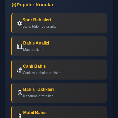
Popüler Konular
Spor Bahisleri
⚽
Bahis türleri ve oranlar
Bahis Analizi
📊
Maç analizleri
Canlı Bahis
💰
Canlı müsabaka bahisleri
Bahis Taktikleri
🎯
Kazanma stratejileri
Mobil Bahis
📱