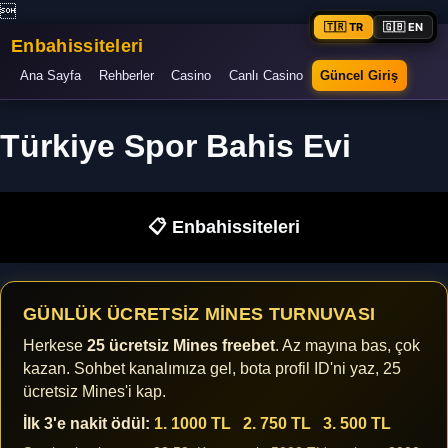

🇹🇷 TR
🇬🇧 EN
Enbahissiteleri
Ana Sayfa
Rehberler
Casino
Canlı Casino
Güncel Giriş
Türkiye Spor Bahis Evi
📋 Enbahissiteleri
GÜNLÜK ÜCRETSİZ MİNES TURNUVASI
Herkese
25 ücretsiz Mines freebet
. Az mayına bas, çok
kazan. Sohbet kanalımıza gel, bota profil ID'ni yaz, 25
ücretsiz Mines'i kap.
İlk 3'e nakit ödül:
1. 1000 TL
2. 750 TL
3. 500 TL