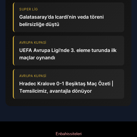
SUPER LIG
Galatasaray’da Icardi’nin veda töreni
belirsizliğe düştü
AVRUPA KUPASI
UEFA Avrupa Ligi'nde 3. eleme turunda ilk
maçlar oynandı
AVRUPA KUPASI
Hradec Kralove 0-1 Beşiktaş Maç Özeti |
Temsilcimiz, avantajla dönüyor
Enbahissiteleri