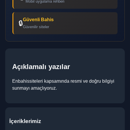
Mobil uygulama rehberi
Güvenli Bahis
🔒
Güvenilir siteler
Açıklamalı yazılar
Enbahissiteleri kapsamında resmi ve doğru bilgiyi
sunmayı amaçlıyoruz.
İçeriklerimiz