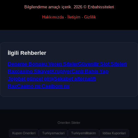
Bilgilendirme amaçlı içerik. 2026 © Enbahissiteleri
Hakkımızda
·
İletişim
·
Gizlilik
İlgili Rehberler
Deneme Bonusu Veren Siteler
Güvenilir Slot Siteleri
Raxcasino Sikayet
Krupiyer
Canlı Bahis Yap
Jojobet güncel giriş
Sekabet alternatifi
RaxCasino mı Casibom mı
Onerilen Siteler
Kupon Onerileri
Turkiyemaclari
Turkiyemillitakim
Iddaa Kuponlari