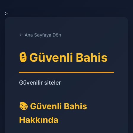
>
← Ana Sayfaya Dön
🔒 Güvenli Bahis
Güvenilir siteler
📚 Güvenli Bahis
Hakkında