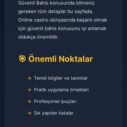
Güvenli Bahis konusunda bilmeniz
gereken tüm detaylar bu sayfada.
Online casino dünyasında başarılı olmak
için güvenli bahis konusunu iyi anlamak
oldukça önemlidir.
🎯 Önemli Noktalar
Temel bilgiler ve tanımlar
Pratik uygulama örnekleri
Profesyonel ipuçları
Sık yapılan hatalar