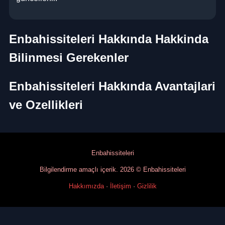
Enbahissiteleri Hakkında Hakkinda
Bilinmesi Gerekenler
Enbahissiteleri Hakkında Avantajlari
ve Ozellikleri
Enbahissiteleri
Bilgilendirme amaçlı içerik. 2026 © Enbahissiteleri
Hakkımızda
·
İletişim
·
Gizlilik