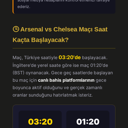
ederiz.
🕒 Arsenal vs Chelsea Maçı Saat
Kaçta Başlayacak?
03:20'de
Maç, Türkiye saatiyle
başlayacak.
İngiltere'de yerel saate göre ise maç 01:20'de
(BST) oynanacak. Gece geç saatlerde başlayan
bu maç için
canlı bahis platformlarının
gece
boyunca aktif olduğunu ve gerçek zamanlı
oranlar sunduğunu hatırlatmak isteriz.
03:20
01:20