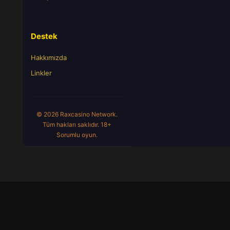
Destek
Hakkımızda
Linkler
© 2026 Raxcasino Network.
Tüm hakları saklıdır. 18+
Sorumlu oyun.