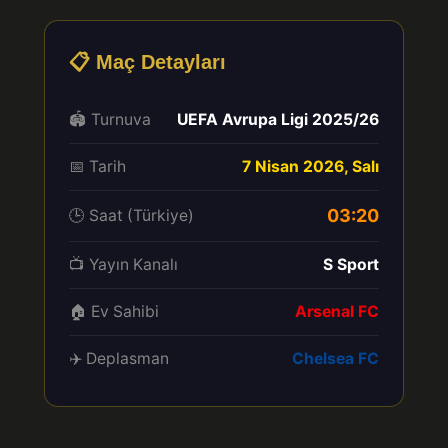
📋 Maç Detayları
🏟️ Turnuva
UEFA Avrupa Ligi 2025/26
📅 Tarih
7 Nisan 2026, Salı
03:20
🕒 Saat (Türkiye)
📺 Yayın Kanalı
S Sport
🏠 Ev Sahibi
Arsenal FC
✈️ Deplasman
Chelsea FC