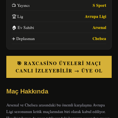
S Sport
📺 Yayıncı
Avrupa Ligi
🏆 Lig
Arsenal
🏠 Ev Sahibi
Chelsea
✈️ Deplasman
🎯 RAXCASINO ÜYELERI MAÇI
CANLI İZLEYEBILIR → ÜYE OL
Maç Hakkında
Arsenal ve Chelsea arasındaki bu önemli karşılaşma Avrupa
Ligi sezonunun kritik maçlarından biri olarak kabul ediliyor.
Her iki takımın da puan tablosundaki konumu açısından maçın