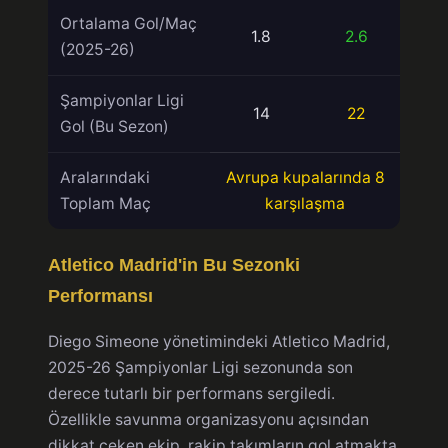
Ortalama Gol/Maç
1.8
2.6
(2025-26)
Şampiyonlar Ligi
14
22
Gol (Bu Sezon)
Aralarındaki
Avrupa kupalarında 8
Toplam Maç
karşılaşma
Atletico Madrid'in Bu Sezonki
Performansı
Diego Simeone yönetimindeki Atletico Madrid,
2025-26 Şampiyonlar Ligi sezonunda son
derece tutarlı bir performans sergiledi.
Özellikle savunma organizasyonu açısından
dikkat çeken ekip, rakip takımların gol atmakta