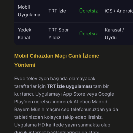
Mobil
TRT İzle
Ücretsiz
iOS / Androi
Uygulama
Yedek
TRT Spor
Karasal /
Ücretsiz
Kanal
Yıldız
Uydu
Mobil Cihazdan Maçı Canlı İzleme
Yöntemi
Evde televizyon başında olamayacak
taraftarlar için
TRT İzle uygulaması
tam bir
kurtarıcı. Uygulamayı App Store veya Google
Play'den ücretsiz indirerek Atletico Madrid
Bayern Münih maçını cep telefonunuzdan ya da
tabletinizden kolayca takip edebilirsiniz.
Uygulama HD kalitede yayın sunmakta olup
düşük internet bağlantılarında da stabil