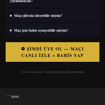
yayınlanacak?
Maçı şifresiz izleyebilir miyim?
Maç için bahis oynayabilir miyim?
⚽ ŞIMDI ÜYE OL — MAÇI
CANLI İZLE + BAHIS YAP
18+ Sorumlu oyun. Yayın bilgileri değişiklik gösterebilir.
```html