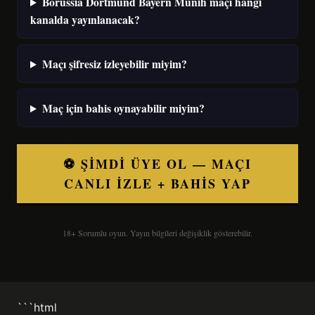
Borussia Dortmund Bayern Münih maçı hangi
kanalda yayınlanacak?
Maçı şifresiz izleyebilir miyim?
Maç için bahis oynayabilir miyim?
⚽ ŞIMDI ÜYE OL — MAÇI
CANLI İZLE + BAHIS YAP
18+ Sorumlu oyun. Yayın bilgileri değişiklik gösterebilir.
```html