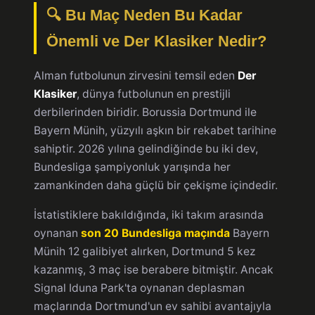
🔍 Bu Maç Neden Bu Kadar
Önemli ve Der Klasiker Nedir?
Alman futbolunun zirvesini temsil eden
Der
Klasiker
, dünya futbolunun en prestijli
derbilerinden biridir. Borussia Dortmund ile
Bayern Münih, yüzyılı aşkın bir rekabet tarihine
sahiptir. 2026 yılına gelindiğinde bu iki dev,
Bundesliga şampiyonluk yarışında her
zamankinden daha güçlü bir çekişme içindedir.
İstatistiklere bakıldığında, iki takım arasında
oynanan
son 20 Bundesliga maçında
Bayern
Münih 12 galibiyet alırken, Dortmund 5 kez
kazanmış, 3 maç ise berabere bitmiştir. Ancak
Signal Iduna Park'ta oynanan deplasman
maçlarında Dortmund'un ev sahibi avantajıyla