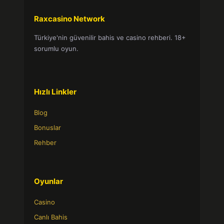
Raxcasino Network
Türkiye'nin güvenilir bahis ve casino rehberi. 18+
sorumlu oyun.
Hızlı Linkler
Blog
Bonuslar
Rehber
Oyunlar
Casino
Canlı Bahis