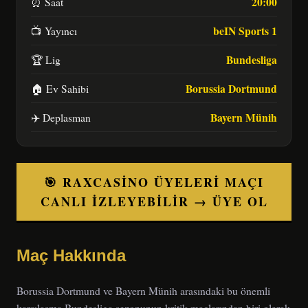
20:00
⏰ Saat
beIN Sports 1
📺 Yayıncı
Bundesliga
🏆 Lig
Borussia Dortmund
🏠 Ev Sahibi
Bayern Münih
✈️ Deplasman
🎯 RAXCASINO ÜYELERI MAÇI
CANLI İZLEYEBILIR → ÜYE OL
Maç Hakkında
Borussia Dortmund ve Bayern Münih arasındaki bu önemli
karşılaşma Bundesliga sezonunun kritik maçlarından biri olarak