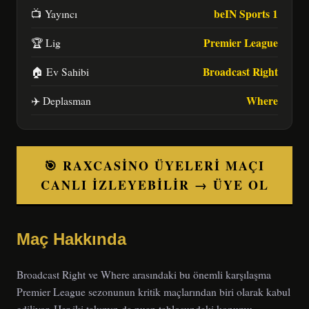
beIN Sports 1
📺 Yayıncı
Premier League
🏆 Lig
Broadcast Right
🏠 Ev Sahibi
Where
✈️ Deplasman
🎯 RAXCASINO ÜYELERI MAÇI
CANLI İZLEYEBILIR → ÜYE OL
Maç Hakkında
Broadcast Right ve Where arasındaki bu önemli karşılaşma
Premier League sezonunun kritik maçlarından biri olarak kabul
ediliyor. Her iki takımın da puan tablosundaki konumu