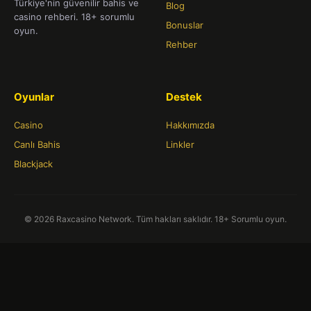
Türkiye'nin güvenilir bahis ve
Blog
casino rehberi. 18+ sorumlu
Bonuslar
oyun.
Rehber
Oyunlar
Destek
Casino
Hakkımızda
Canlı Bahis
Linkler
Blackjack
© 2026 Raxcasino Network. Tüm hakları saklıdır. 18+ Sorumlu oyun.