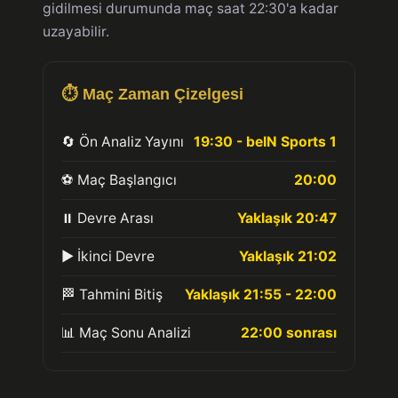
gidilmesi durumunda maç saat 22:30'a kadar
uzayabilir.
⏱️ Maç Zaman Çizelgesi
🔄 Ön Analiz Yayını
19:30 - beIN Sports 1
⚽ Maç Başlangıcı
20:00
⏸️ Devre Arası
Yaklaşık 20:47
▶️ İkinci Devre
Yaklaşık 21:02
🏁 Tahmini Bitiş
Yaklaşık 21:55 - 22:00
📊 Maç Sonu Analizi
22:00 sonrası