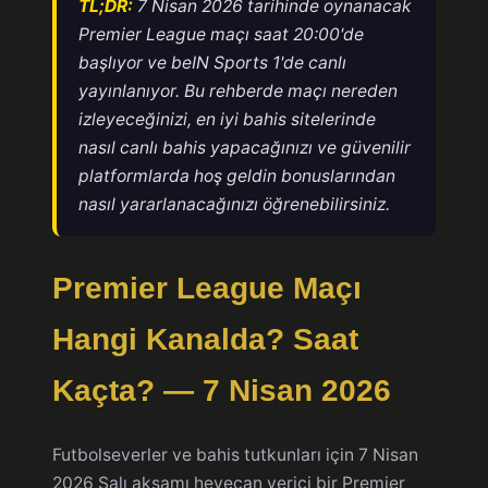
TL;DR:
7 Nisan 2026 tarihinde oynanacak
Premier League maçı saat 20:00'de
başlıyor ve beIN Sports 1'de canlı
yayınlanıyor. Bu rehberde maçı nereden
izleyeceğinizi, en iyi bahis sitelerinde
nasıl canlı bahis yapacağınızı ve güvenilir
platformlarda hoş geldin bonuslarından
nasıl yararlanacağınızı öğrenebilirsiniz.
Premier League Maçı
Hangi Kanalda? Saat
Kaçta? — 7 Nisan 2026
Futbolseverler ve bahis tutkunları için 7 Nisan
2026 Salı akşamı heyecan verici bir Premier