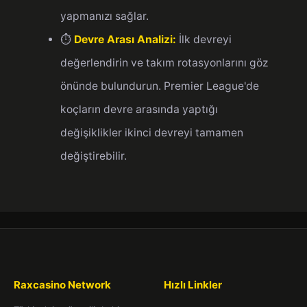
yapmanızı sağlar.
⏱️
Devre Arası Analizi:
İlk devreyi
değerlendirin ve takım rotasyonlarını göz
önünde bulundurun. Premier League'de
koçların devre arasında yaptığı
değişiklikler ikinci devreyi tamamen
değiştirebilir.
Raxcasino Network
Hızlı Linkler